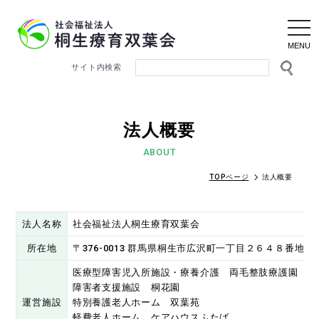
togg
navi
法人概要
ABOUT
TOPページ
法人概要
法人名称
社会福祉法人桐生療育双葉会
所在地
〒376-0013 群馬県桐生市広沢町一丁目２６４８番地の
医療型障害児入所施設・療養介護 両毛整肢療護園
障害者支援施設 桐花園
運営施設
特別養護老人ホーム 双葉苑
軽費老人ホーム ケアハウスふたば